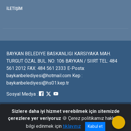
İLETİŞİM
BAYKAN BELEDIYE BASKANLIGI KARSIYAKA MAH.
TURGUT ÖZAL BUL. NO: 106 BAYKAN / SIIRT TEL: 484
561 2012 FAX: 484 561 2333 E-Posta:
baykanbelediyesi@hotmail.com Kep :
baykanbelediyesi@hs01.kep.tr
Sosyal Medya :
Sizlere daha iyi hizmet verebilmek için sitemizde
BAYKAN BELEDIYE BASKANLIGI Tüm Haklari Saklidir ©
çerezlere yer veriyoruz
🍪 Çerez politikamız hakkında
2023
bilgi edinmek için
tıklayınız
Kabul et