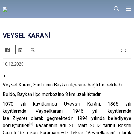
VEYSEL KARANİ
10.12.2020
Veysel Karani,
Siirt
ilinin
Baykan
ilçesine bağlı bir
beldedir
.
Belde, Baykan ilçe merkezine 8 km uzaklıktadır.
1070 yılı kayıtlarında Uveys-i Karânî, 1865 yılı
kayıtlarında Veyselkarani, 1946 yılı kayıtlarında
ise Ziyaret olarak geçmektedir. 1994 yılında belediyeye
[3]
dönüştürülen
kasabanın adı 26 Mart 2013 tarihli Resmi
Gazete'de çıkan kararnameyle tekrar "Veyselkarani" olarak